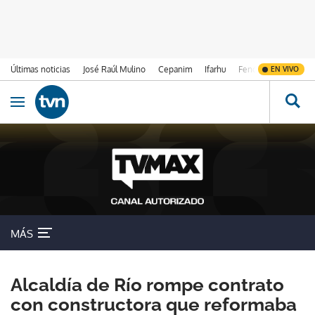
Últimas noticias
José Raúl Mulino
Cepanim
Ifarhu
Fenómeno de El Ni
EN VIVO
Ir al contenido
Obrir navegació
MÁS
Alcaldía de Río rompe contrato
con constructora que reformaba