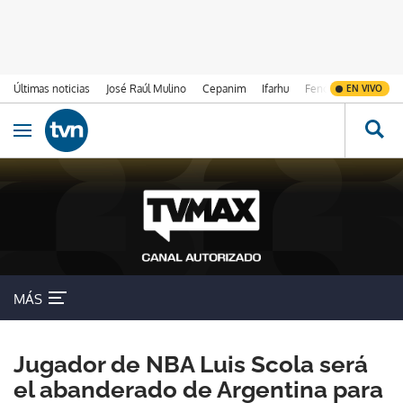
Últimas noticias
José Raúl Mulino
Cepanim
Ifarhu
Fenómeno de El Ni
EN VIVO
Ir al contenido
Obrir navegació
MÁS
Jugador de NBA Luis Scola será
el abanderado de Argentina para