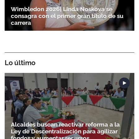
Wimbledon 2026| Linda Noskova se
consagra con el primer gran título de su
carrera
Lo último
Gracias por suscribirte a nuestro boletín.
Alcaldes buscan reactivar reforma a la
ACEPTAR
Ley de Descentralización para agilizar
fondos y aumentar recursos