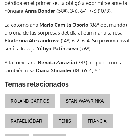
pérdida en el primer set la obligó a exprimirse ante la
húngara
Anna Bondar
(58ª), 3-6, 6-1, 7-6 (10/3).
La colombiana
María Camila Osorio
(86ª del mundo)
dio una de las sorpresas del día al eliminar a la rusa
Ekaterina Alexandrova
(14ª) 6-2, 6-4. Su próxima rival
será la kazaja
Yúliya Putíntseva
(76ª).
Y la mexicana
Renata Zarazúa
(74ª) no pudo con la
también rusa
Diana Shnaider
(18º) 6-4, 6-1.
Temas relacionados
ROLAND GARROS
STAN WAWRINKA
RAFAEL JÓDAR
TENIS
FRANCIA