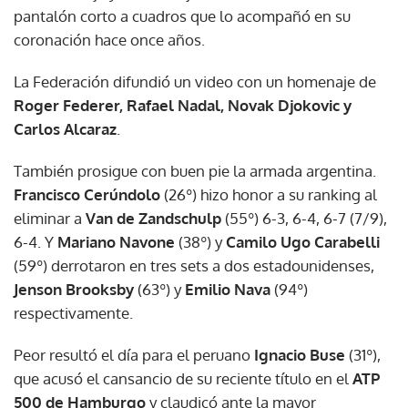
pantalón corto a cuadros que lo acompañó en su
coronación hace once años.
La Federación difundió un video con un homenaje de
Roger Federer, Rafael Nadal, Novak Djokovic y
Carlos Alcaraz
.
También prosigue con buen pie la armada argentina.
Francisco Cerúndolo
(26º) hizo honor a su ranking al
eliminar a
Van de Zandschulp
(55º) 6-3, 6-4, 6-7 (7/9),
6-4. Y
Mariano Navone
(38º) y
Camilo Ugo Carabelli
(59º) derrotaron en tres sets a dos estadounidenses,
Jenson Brooksby
(63º) y
Emilio Nava
(94º)
respectivamente.
Peor resultó el día para el peruano
Ignacio Buse
(31º),
que acusó el cansancio de su reciente título en el
ATP
500 de Hamburgo
y claudicó ante la mayor