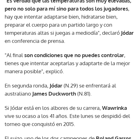
"
Es verdad que las temperaturas son muy elevadas,
pero no solo para mí sino para todos los jugadores
,
hay que intentar adaptarse bien, hidratarse bien,
preparar el cuerpo para un partido largo y con
temperaturas altas si juegas a mediodía", declaró
Jódar
en conferencia de prensa.
"Al final
son condiciones que no puedes controlar
,
tienes que intentar aceptarlas y adaptarte de la mejor
manera posible", explicó.
En segunda ronda,
Jódar
(N.29) se enfrentará al
australiano
James Duckworth
(N.81).
Si Jódar está en los albores de su carrera,
Wawrinka
vive su ocaso a los 41 años. Este lunes se despidió del
torneo que conquistó en 2015.
El suizo, uno de los dos campeones de
Roland Garros