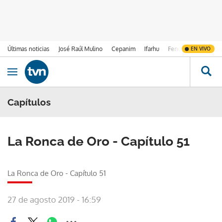
Últimas noticias
José Raúl Mulino
Cepanim
Ifarhu
Fenómeno de El Ni
EN VIVO
Ir al contenido
Obrir navegació
Capítulos
La Ronca de Oro - Capítulo 51
La Ronca de Oro - Capítulo 51
27 de agosto 2019 - 16:59