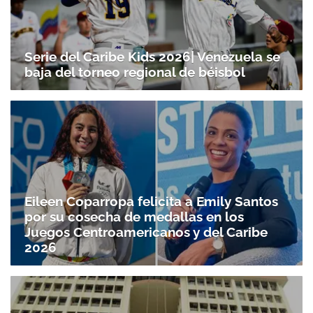
Serie del Caribe Kids 2026| Venezuela se
baja del torneo regional de béisbol
Eileen Coparropa felicita a Emily Santos
por su cosecha de medallas en los
Juegos Centroamericanos y del Caribe
2026