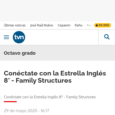
Últimas noticias
José Raúl Mulino
Cepanim
Ifarhu
Fenómeno de El Ni
EN VIVO
Ir al contenido
Obrir navegació
Octavo grado
Conéctate con la Estrella Inglés
8° - Family Structures
Conéctate con la Estrella Inglés 8° - Family Structures
29 de mayo 2020 - 16:17