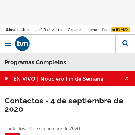
Últimas noticias
José Raúl Mulino
Cepanim
Ifarhu
Fenómeno de El Ni
EN VIVO
Ir al contenido
Obrir navegació
Programas Completos
EN VIVO | Noticiero Fin de Semana
Contactos - 4 de septiembre de
2020
Contactos - 4 de septiembre de 2020