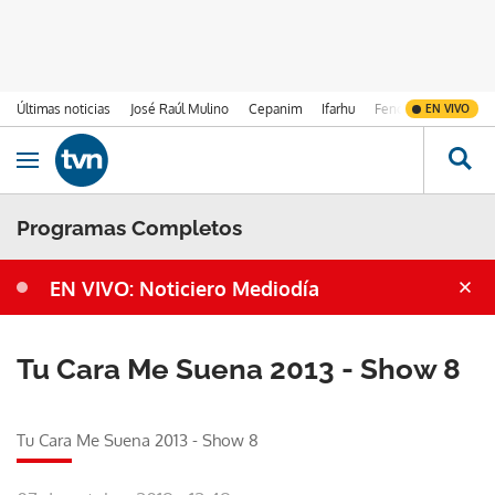
Últimas noticias
José Raúl Mulino
Cepanim
Ifarhu
Fenómeno de El Ni
EN VIVO
Ir al contenido
Obrir navegació
Programas Completos
EN VIVO: Noticiero Mediodía
Tu Cara Me Suena 2013 - Show 8
Tu Cara Me Suena 2013 - Show 8