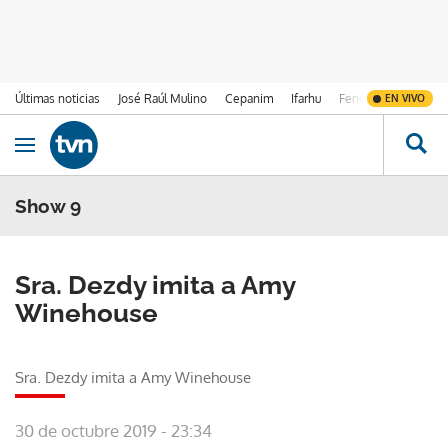
Últimas noticias
José Raúl Mulino
Cepanim
Ifarhu
Fenómeno de El Ni
EN VIVO
Ir al contenido
Obrir navegació
Show 9
Sra. Dezdy imita a Amy
Winehouse
Sra. Dezdy imita a Amy Winehouse
30 de octubre 2019 - 23:34