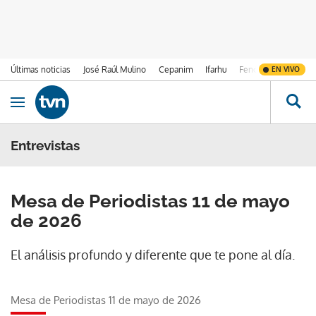
Últimas noticias
José Raúl Mulino
Cepanim
Ifarhu
Fenómeno de El Ni
EN VIVO
Ir al contenido
Obrir navegació
Entrevistas
Mesa de Periodistas 11 de mayo
de 2026
El análisis profundo y diferente que te pone al día.
Mesa de Periodistas 11 de mayo de 2026