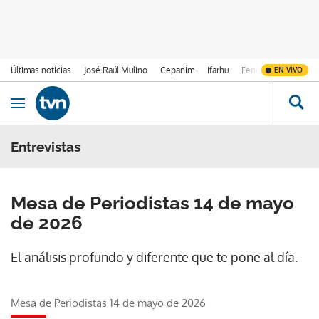
Últimas noticias
José Raúl Mulino
Cepanim
Ifarhu
Fenómeno de El Ni
EN VIVO
Ir al contenido
Obrir navegació
Entrevistas
Mesa de Periodistas 14 de mayo
de 2026
El análisis profundo y diferente que te pone al día.
Mesa de Periodistas 14 de mayo de 2026