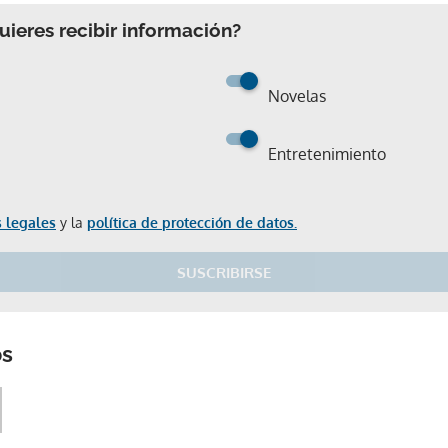
ieres recibir información?
Novelas
Entretenimiento
 legales
y la
política de protección de datos.
SUSCRIBIRSE
Gracias por suscribirte a nuestro boletín.
os
ACEPTAR