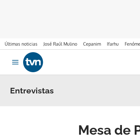
Últimas noticias
José Raúl Mulino
Cepanim
Ifarhu
Fenóme
Ir al contenido
Obrir navegació
Entrevistas
Mesa de P