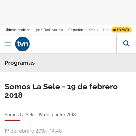
Últimas noticias
José Raúl Mulino
Cepanim
Ifarhu
Fenómeno de El Ni
EN VIVO
Ir al contenido
Obrir navegació
Programas
Somos La Sele - 19 de febrero
2018
Somos La Sele - 19 de febrero 2018
19 de febrero 2018 - 14:48