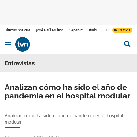
Últimas noticias
José Raúl Mulino
Cepanim
Ifarhu
Fenómeno de El Ni
EN VIVO
Ir al contenido
Obrir navegació
Entrevistas
Analizan cómo ha sido el año de
pandemia en el hospital modular
Analizan cómo ha sido el año de pandemia en el hospital
modular