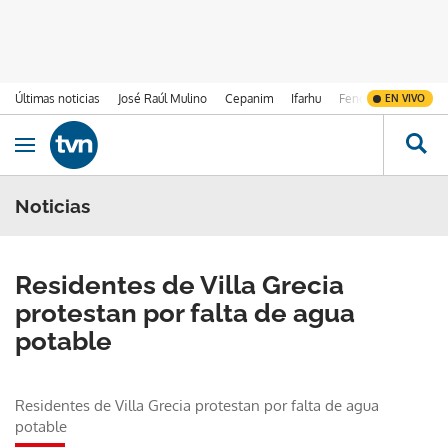
Últimas noticias
José Raúl Mulino
Cepanim
Ifarhu
Fenómeno de El Ni
EN VIVO
Ir al contenido
Obrir navegació
Noticias
Residentes de Villa Grecia
protestan por falta de agua
potable
Residentes de Villa Grecia protestan por falta de agua
potable