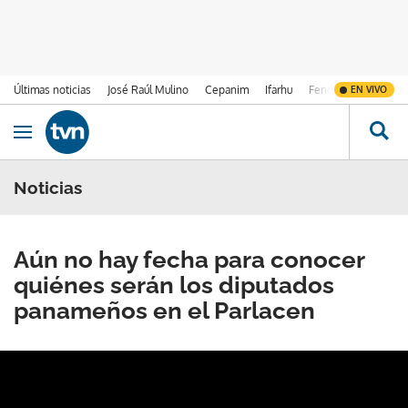
Últimas noticias
José Raúl Mulino
Cepanim
Ifarhu
Fenómeno de El Ni
EN VIVO
Ir al contenido
Obrir navegació
Noticias
Aún no hay fecha para conocer
quiénes serán los diputados
panameños en el Parlacen