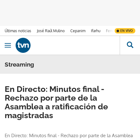
Últimas noticias
José Raúl Mulino
Cepanim
Ifarhu
Fenómeno de El Ni
EN VIVO
Ir al contenido
Obrir navegació
Streaming
En Directo: Minutos final -
Rechazo por parte de la
Asamblea a ratificación de
magistradas
En Directo: Minutos final - Rechazo por parte de la Asamblea