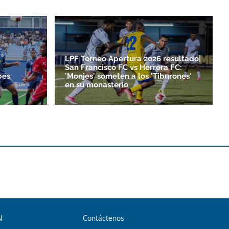
LPF Torneo Apertura 2026 resultado|
San Francisco FC vs Herrera FC:
bes
'Monjes' someten a los 'Tiburones'
en su monasterio
N
Contáctenos