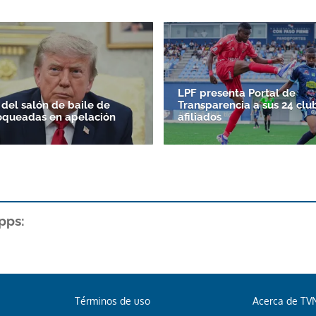
LPF presenta Portal de
 del salón de baile de
Transparencia a sus 24 clu
oqueadas en apelación
afiliados
pps:
Términos de uso
Acerca de TV