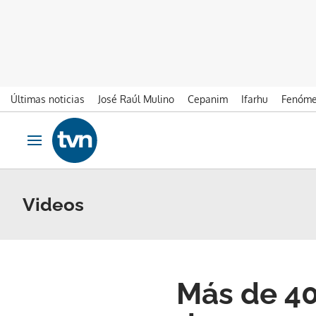
Últimas noticias
José Raúl Mulino
Cepanim
Ifarhu
Fenóme
Ir al contenido
Obrir navegació
Videos
Más de 40