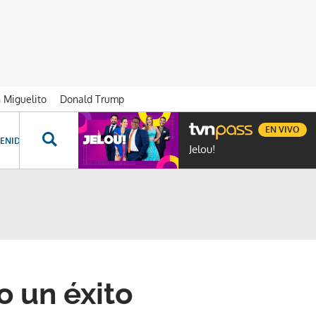
n Miguelito
Donald Trump
EN VIVO
ENIDOS ESPECIALES
NOVELAS
PROGRAMAS
GENTE TVN
PROG
Jelou!
o un éxito