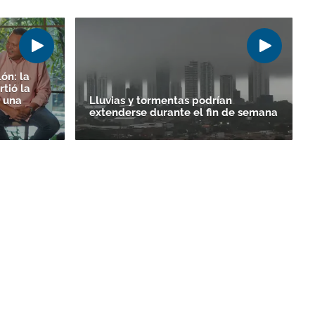
ón: la
rtió la
 una
Lluvias y tormentas podrían
extenderse durante el fin de semana