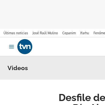
Últimas noticias
José Raúl Mulino
Cepanim
Ifarhu
Fenóme
Ir al contenido
Obrir navegació
Videos
Desfile de