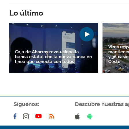
Lo último
Virus resp
Caja de Ahorros revoluciona la
mantienen
banca estatal con la nueva banca en
y 36 cas
línea que conecta con todos
Oeste
Síguenos:
Descubre nuestras a