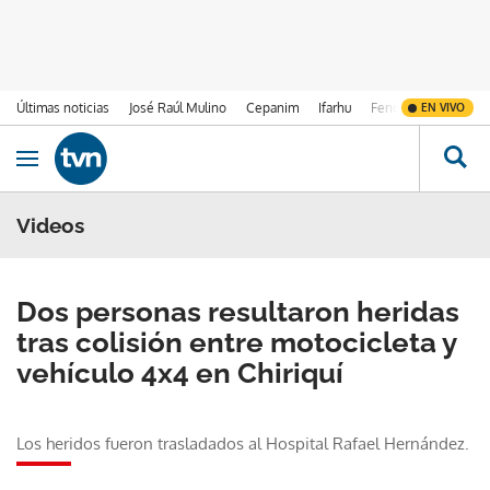
Últimas noticias
José Raúl Mulino
Cepanim
Ifarhu
Fenómeno de El Ni
EN VIVO
Ir al contenido
Obrir navegació
Videos
Dos personas resultaron heridas
tras colisión entre motocicleta y
vehículo 4x4 en Chiriquí
Los heridos fueron trasladados al Hospital Rafael Hernández.