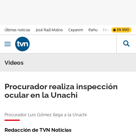
Últimas noticias
José Raúl Mulino
Cepanim
Ifarhu
Fenómeno de El Ni
EN VIVO
Ir al contenido
Obrir navegació
Videos
Procurador realiza inspección
ocular en la Unachi
Procurador Luis Gómez llega a la Unachi
Redacción de TVN Noticias