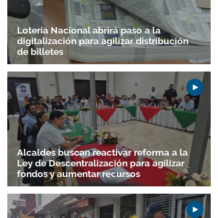
Lotería Nacional abrirá paso a la
digitalización para agilizar distribución
de billetes
Alcaldes buscan reactivar reforma a la
Gracias por suscribirte a nuestro boletín.
Ley de Descentralización para agilizar
fondos y aumentar recursos
ACEPTAR