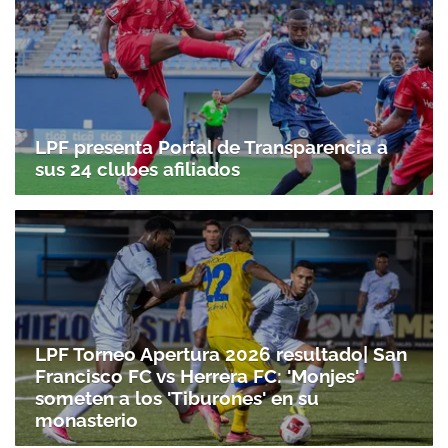
LPF presenta Portal de Transparencia a
sus 24 clubes afiliados
LPF Torneo Apertura 2026 resultado| San
Francisco FC vs Herrera FC: 'Monjes'
someten a los 'Tiburones' en su
monasterio