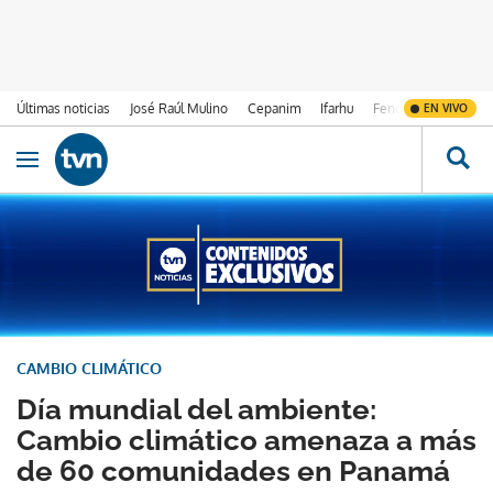
Últimas noticias
José Raúl Mulino
Cepanim
Ifarhu
Fenómeno de El Ni
EN VIVO
Ir al contenido
Obrir navegació
CAMBIO CLIMÁTICO
Día mundial del ambiente:
Cambio climático amenaza a más
de 60 comunidades en Panamá