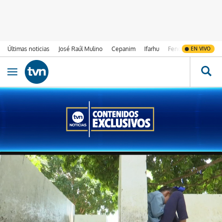
Últimas noticias
José Raúl Mulino
Cepanim
Ifarhu
Fenómeno de El Ni
EN VIVO
Ir al contenido
Obrir navegació