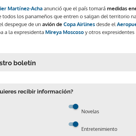
vier Martínez-Acha
anunció que el país tomará
medidas ené
odos los panameños que entren o salgan del territorio na
 el despegue de un
avión de
Copa Airlines
desde el
Aeropue
a a la expresidenta
Mireya Moscoso
y otros expresidentes
stro boletín
Gracias por suscribirte a nuestro boletín.
ieres recibir información?
ACEPTAR
Novelas
Entretenimiento