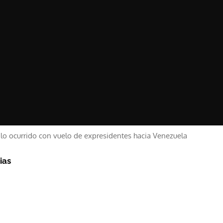
lo ocurrido con vuelo de expresidentes hacia Venezuela
ias