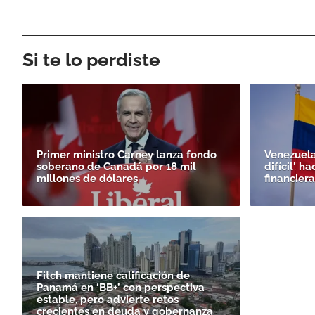
Si te lo perdiste
Primer ministro Carney lanza fondo
Venezuela
soberano de Canadá por 18 mil
difícil' h
millones de dólares
financiera
Fitch mantiene calificación de
Panamá en ‘BB+’ con perspectiva
estable, pero advierte retos
crecientes en deuda y gobernanza