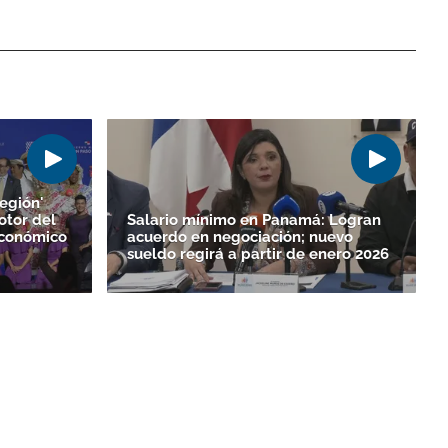
egión'
otor del
Salario mínimo en Panamá: Logran
Económico
acuerdo en negociación; nuevo
sueldo regirá a partir de enero 2026