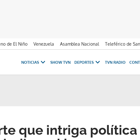
no de El Niño
Venezuela
Asamblea Nacional
Teleférico de Sa
NOTICIAS
SHOW TVN
DEPORTES
TVN RADIO
CONT
rte que intriga polític