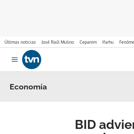
Últimas noticias
José Raúl Mulino
Cepanim
Ifarhu
Fenóme
Ir al contenido
Obrir navegació
Economía
BID advie