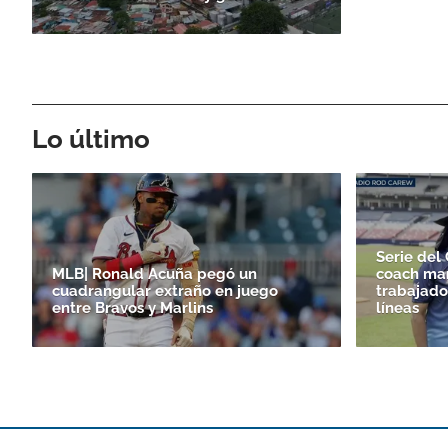
Lo último
Serie del 
MLB| Ronald Acuña pegó un
coach man
cuadrangular extraño en juego
trabajado
entre Bravos y Marlins
líneas