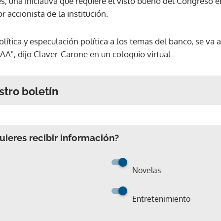
s, una iniciativa que requiere el visto bueno del Congreso 
 accionista de la institución.
política y especulación política a los temas del banco, se va 
'AAA", dijo Claver-Carone en un coloquio virtual.
stro boletín
ieres recibir información?
Novelas
Entretenimiento