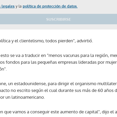
 legales
y la
política de protección de datos.
SUSCRIBIRSE
ítica y el clientelismo, todos pierden", advirtió.
D esto se va a traducir en "menos vacunas para la región, m
nos fondos para las pequeñas empresas lideradas por muje
ón".
ne, un estadounidense, para dirigir el organismo multilatera
pacto no escrito según el cual durante sus más de 60 años d
or un latinoamericano.
n que vamos a conseguir este aumento de capital", dijo el
Gracias por suscribirte a nuestro boletín.