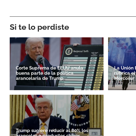
Si te lo perdiste
Corte Suprema de EEUU anula
La Unión 
buena parte de la política
rúbrica e
arancelaria de Trump
Mercosur
Trump sugiere reducir al 80% los
aranceles a productos chinos