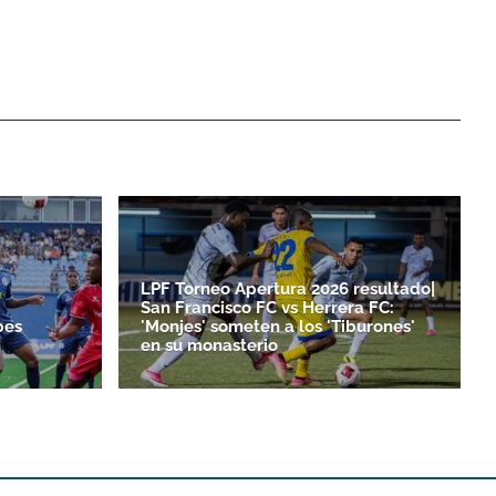
LPF Torneo Apertura 2026 resultado|
San Francisco FC vs Herrera FC:
bes
'Monjes' someten a los 'Tiburones'
en su monasterio