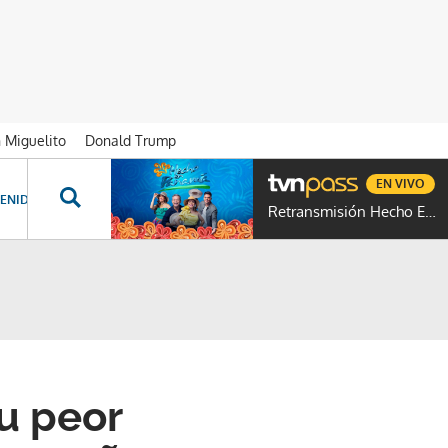
n Miguelito
Donald Trump
EN VIVO
ENIDOS ESPECIALES
NOVELAS
PROGRAMAS
GENTE TVN
PROG
Retransmisión Hecho En Panamá
u peor