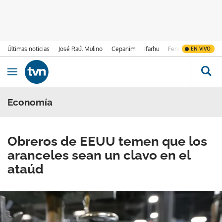
Últimas noticias
José Raúl Mulino
Cepanim
Ifarhu
Fenómeno de El Ni
EN VIVO
Ir al contenido
Obrir navegació
Economía
Obreros de EEUU temen que los
aranceles sean un clavo en el
ataúd