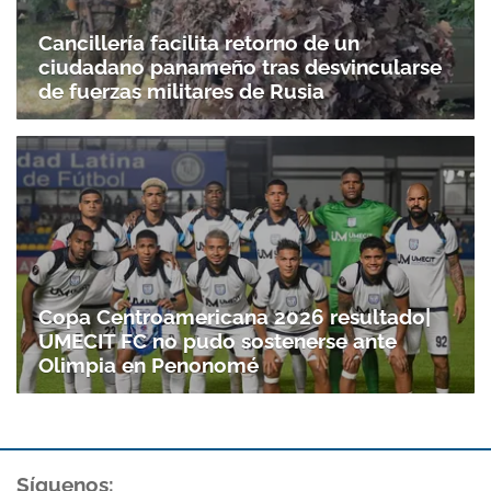
Cancillería facilita retorno de un
ciudadano panameño tras desvincularse
de fuerzas militares de Rusia
Copa Centroamericana 2026 resultado|
UMECIT FC no pudo sostenerse ante
Olimpia en Penonomé
Gracias por suscribirte a nuestro boletín.
ACEPTAR
Síguenos: