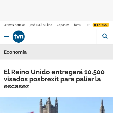
Últimas noticias
José Raúl Mulino
Cepanim
Ifarhu
Fenómeno de El Ni
EN VIVO
Ir al contenido
Obrir navegació
Economía
El Reino Unido entregará 10.500
visados posbrexit para paliar la
escasez