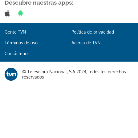
Descubre nuestras apps:
Gente TVN
Política de privacidad
Términos de uso
Acerca de TVN
Contáctenos
© Televisora Nacional, S.A 2024, todos los derechos
reservados
Te recomendamos
Descontento en reunión entre
extrabajadores de la Autoridad Portuaria
Nacional por resolución de la AMP
Más de 100 embarcaciones camaroneras