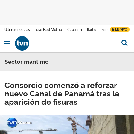
Últimas noticias
José Raúl Mulino
Cepanim
Ifarhu
Fenómeno de El Ni
EN VIVO
Ir al contenido
Obrir navegació
Sector marítimo
Consorcio comenzó a reforzar
nuevo Canal de Panamá tras la
aparición de fisuras