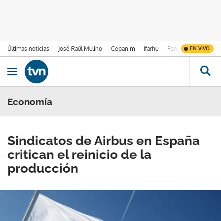
Últimas noticias
José Raúl Mulino
Cepanim
Ifarhu
Fenómeno de El Ni
EN VIVO
Ir al contenido
Obrir navegació
Economía
Sindicatos de Airbus en España
critican el reinicio de la
producción