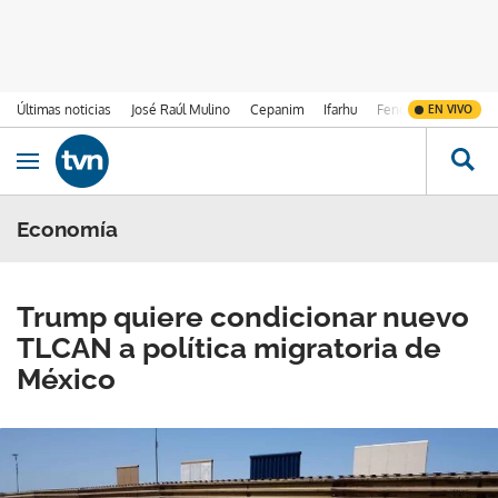
Últimas noticias
José Raúl Mulino
Cepanim
Ifarhu
Fenómeno de El Ni
EN VIVO
Ir al contenido
Obrir navegació
Economía
Trump quiere condicionar nuevo
TLCAN a política migratoria de
México