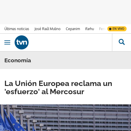
Últimas noticias
José Raúl Mulino
Cepanim
Ifarhu
Fenómeno de El Ni
EN VIVO
Ir al contenido
Obrir navegació
Economía
La Unión Europea reclama un
'esfuerzo' al Mercosur