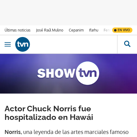
Últimas noticias
José Raúl Mulino
Cepanim
Ifarhu
Fenómeno de El Ni
EN VIVO
Ir al contenido
Obrir navegació
Actor Chuck Norris fue
hospitalizado en Hawái
Norris
, una leyenda de las artes marciales famoso