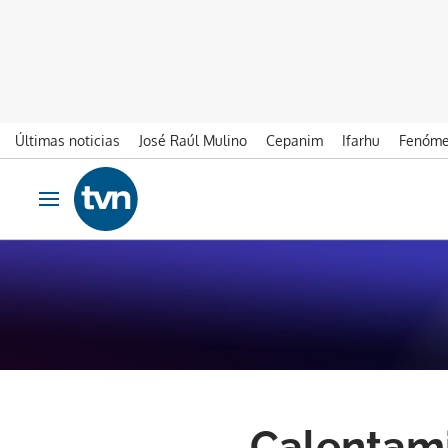
Últimas noticias
José Raúl Mulino
Cepanim
Ifarhu
Fenóme
Ir al contenido
Obrir navegació
Calentami