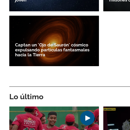
Captan un 'Ojo de Saurón' cósmico
expulsando partículas fantasmales
hacia la Tierra
Lo último