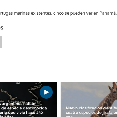
tortugas marinas existentes, cinco se pueden ver en Panamá.
os
s argentinos hallan
 de especie desconocida
Nueva clasificación científi
urio que vivió hace 230
cuatro especies de jirafa e
de años
una