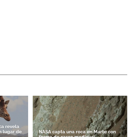
ca revela
n lugar de
NASA capta una roca en Marte con
forma de casco medieval