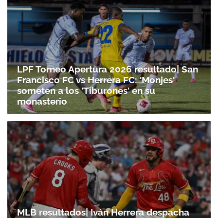
LPF Torneo Apertura 2026 resultado| San
Francisco FC vs Herrera FC: 'Monjes'
someten a los 'Tiburones' en su
monasterio
MLB resultados| Iván Herrera despacha