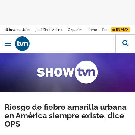
Últimas noticias
José Raúl Mulino
Cepanim
Ifarhu
Fenómeno de El Ni
EN VIVO
Ir al contenido
Obrir navegació
Riesgo de fiebre amarilla urbana
en América siempre existe, dice
OPS