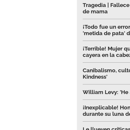
Tragedia | Fallece
de mama
¡Todo fue un erro
'metida de pata' 
¡Terrible! Mujer q
cayera en la cabe
Canibalismo, culto
Kindness'
William Levy: 'He
¡Inexplicable! Ho
durante su luna d
Le llueven crítica