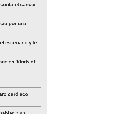
a conta el cáncer
ació por una
el escenario y le
one en 'Kinds of
aro cardiaco
 hablar bien