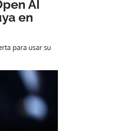
Open AI
uya en
erta para usar su