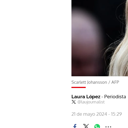
Scarlett Johansson
/
AFP
- Periodista
Laura López
@laujournalist
21 de mayo 2024 - 15:29