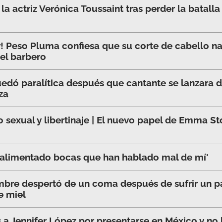
 la actriz Verónica Toussaint tras perder la batall
r! Peso Pluma confiesa que su corte de cabello n
del barbero
uedó paralítica después que cantante se lanzara d
za
 sexual y libertinaje | El nuevo papel de Emma St
 alimentado bocas que han hablado mal de mí'
mbre despertó de un coma después de sufrir un p
e miel
s a Jennifer López por presentarse en México y no