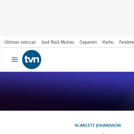
Últimas noticias
José Raúl Mulino
Cepanim
Ifarhu
Fenóme
Ir al contenido
Obrir navegació
SCARLETT JOHANSSON