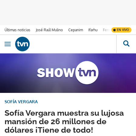
Últimas noticias
José Raúl Mulino
Cepanim
Ifarhu
Fenómeno de El Ni
EN VIVO
Ir al contenido
Obrir navegació
SOFÍA VERGARA
Sofía Vergara muestra su lujosa
mansión de 26 millones de
dólares ¡Tiene de todo!