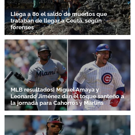
Llega a 80 el saldo de muertos que
Gracias por suscribirte a nuestro boletín.
trataban de llegar a Ceuta, según
forenses
ACEPTAR
MLB resultados| Miguel Amaya y
Leonardo Jiménez dan el toque santeño a
la jornada para Cahorros y Marlins