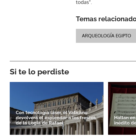
todas".
Temas relacionad
ARQUEOLOGÍA EGIPTO
Si te lo perdiste
Con tecnología láser, el Vaticano
devolverá el esplendor a los frescos
Hallan en
de la Logia de Rafael
inédito d