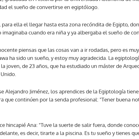
idad el sueño de convertirse en egiptólogo.
 para ella el llegar hasta esta zona recóndita de Egipto, d
imaginaba cuando era niña y ya albergaba el sueño de conv
ocente piensas que las cosas van a ir rodadas, pero es muy 
awa ha sido un sueño, y estoy muy agradecida. La egiptolog
 la joven, de 23 años, que ha estudiado un máster de Arqueo
 Unido.
e Alejandro Jiménez, los aprendices de la Egiptología tiene
ra que continúen por la senda profesional: "Tener buena no
ce hincapié Ana: "Tuve la suerte de salir fuera, donde cono
elante, es decir, tirarte a la piscina. Es tu sueño y tienes qu