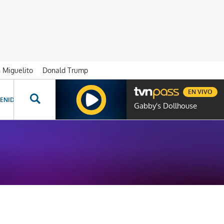
n Miguelito
Donald Trump
EN VIVO
ENIDOS ESPECIALES
NOVELAS
PROGRAMAS
GENTE TVN
PROG
Gabby's Dollhouse