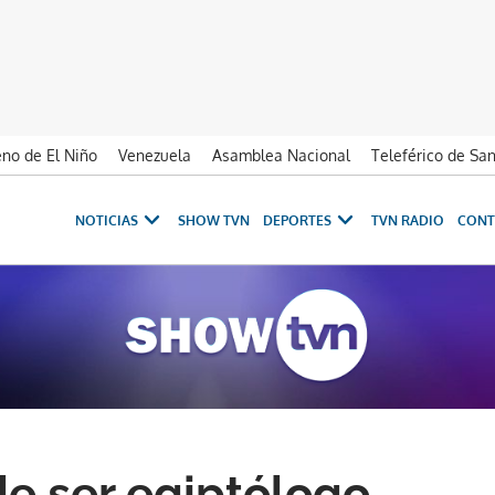
no de El Niño
Venezuela
Asamblea Nacional
Teleférico de Sa
NOTICIAS
SHOW TVN
DEPORTES
TVN RADIO
CONT
de ser egiptólogo