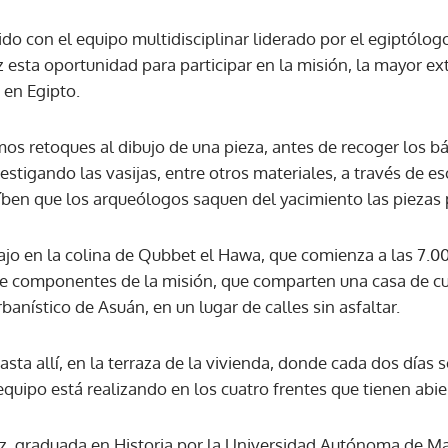
do con el equipo multidisciplinar liderado por el egiptólog
ACEPTAR
 esta oportunidad para participar en la misión, la mayor ex
 en Egipto.
os retoques al dibujo de una pieza, antes de recoger los bár
stigando las vasijas, entre otros materiales, a través de e
íben que los arqueólogos saquen del yacimiento las piezas 
ajo en la colina de Qubbet el Hawa, que comienza a las 7.00
de componentes de la misión, que comparten una casa de cu
anístico de Asuán, en un lugar de calles sin asfaltar.
ta allí, en la terraza de la vivienda, donde cada dos días 
equipo está realizando en los cuatro frentes que tienen abie
az, graduada en Historia por la Universidad Autónoma de Ma