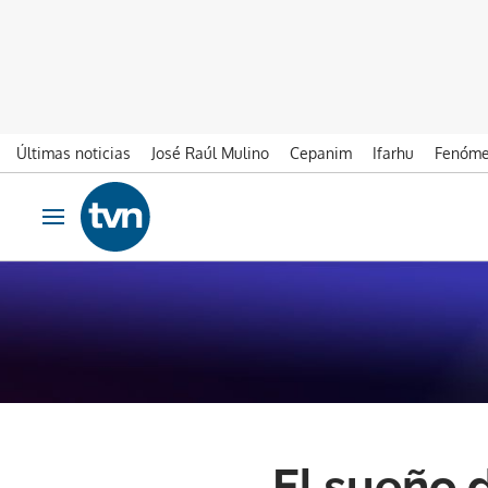
Últimas noticias
José Raúl Mulino
Cepanim
Ifarhu
Fenóme
Ir al contenido
Obrir navegació
El sueño 