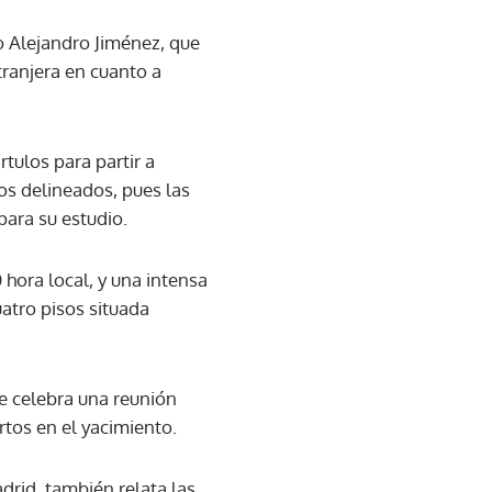
o Alejandro Jiménez, que
tranjera en cuanto a
tulos para partir a
sos delineados, pues las
para su estudio.
 hora local, y una intensa
atro pisos situada
se celebra una reunión
rtos en el yacimiento.
drid, también relata las