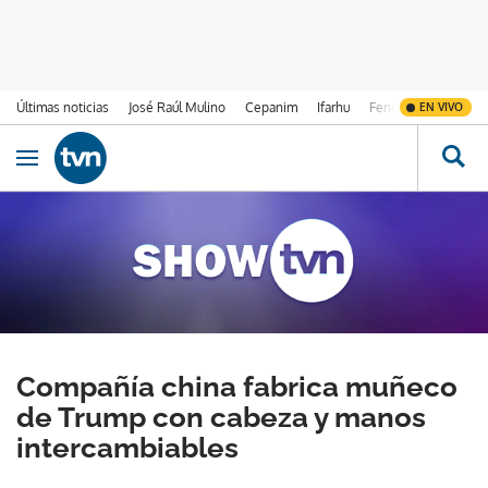
Últimas noticias
José Raúl Mulino
Cepanim
Ifarhu
Fenómeno de El Ni
EN VIVO
Ir al contenido
Obrir navegació
Compañía china fabrica muñeco
de Trump con cabeza y manos
intercambiables