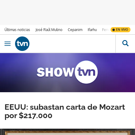
Últimas noticias
José Raúl Mulino
Cepanim
Ifarhu
Fenómeno de El Ni
EN VIVO
Ir al contenido
Obrir navegació
EEUU: subastan carta de Mozart
por $217.000