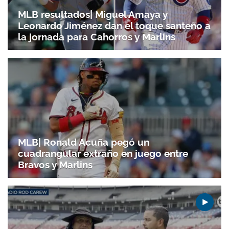
MLB resultados| Miguel Amaya y
Leonardo Jiménez dan el toque santeño a
la jornada para Cahorros y Marlins
MLB| Ronald Acuña pegó un
cuadrangular extraño en juego entre
Bravos y Marlins