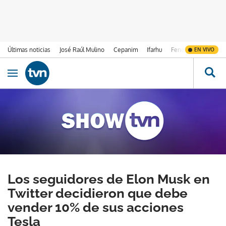
Últimas noticias
José Raúl Mulino
Cepanim
Ifarhu
Fenómeno de El Ni
EN VIVO
Ir al contenido
Obrir navegació
Los seguidores de Elon Musk en
Twitter decidieron que debe
vender 10% de sus acciones
Tesla