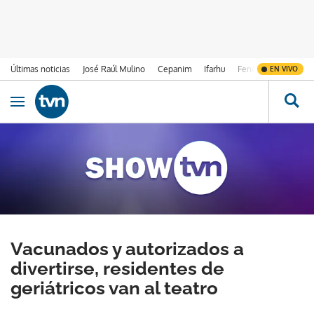
Últimas noticias
José Raúl Mulino
Cepanim
Ifarhu
Fenómeno de El Ni
EN VIVO
Ir al contenido
Obrir navegació
Vacunados y autorizados a
divertirse, residentes de
geriátricos van al teatro