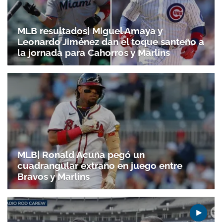
MLB resultados| Miguel Amaya y
Leonardo Jiménez dan el toque santeño a
la jornada para Cahorros y Marlins
MLB| Ronald Acuña pegó un
cuadrangular extraño en juego entre
Bravos y Marlins
Gracias por suscribirte a nuestro boletín.