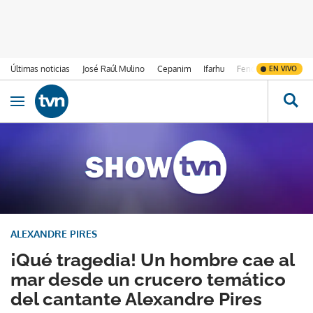
Últimas noticias
José Raúl Mulino
Cepanim
Ifarhu
Fenómeno de El Ni
EN VIVO
Ir al contenido
Obrir navegació
ALEXANDRE PIRES
¡Qué tragedia! Un hombre cae al
mar desde un crucero temático
del cantante Alexandre Pires