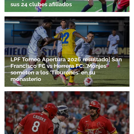
sus 24 clubes afiliados
LPF Torneo Apertura 2026 resultado| San
Francisco FC vs Herrera FC: 'Monjes'
someten a los 'Tiburones' en su
monasterio