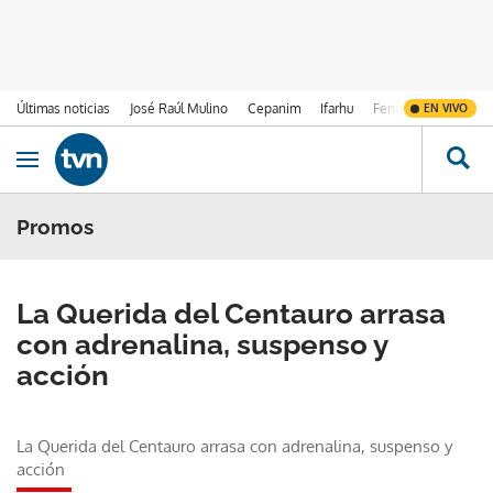
Últimas noticias
José Raúl Mulino
Cepanim
Ifarhu
Fenómeno de El Ni
EN VIVO
Ir al contenido
Obrir navegació
Promos
La Querida del Centauro arrasa
con adrenalina, suspenso y
acción
La Querida del Centauro arrasa con adrenalina, suspenso y
acción