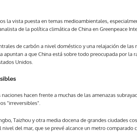
nos la vista puesta en temas medioambientales, especialm
 analista de la política climática de China en Greenpeace Int
ntrales de carbón a nivel doméstico y una relajación de las
a apuntan a que China está sobre todo preocupada por la r
stados Unidos.
sibles
 naciones hacen frente a muchas de las amenazas subrayad
s "irreversibles".
ngbo, Taizhou y otra media docena de grandes ciudades co
l nivel del mar, que se prevé alcance un metro comparado co