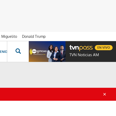
n Miguelito
Donald Trump
EN VIVO
ENIDOS ESPECIALES
NOVELAS
PROGRAMAS
GENTE TVN
PROG
TVN Noticias AM