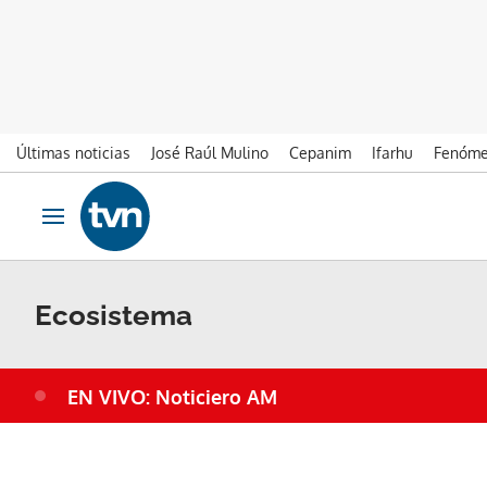
Últimas noticias
José Raúl Mulino
Cepanim
Ifarhu
Fenóme
Ir al contenido
Obrir navegació
Ecosistema
EN VIVO: Noticiero AM