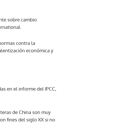
ente sobre cambio
ernational.
 normas contra la
alentización económica y
as en el informe del IPCC,
steras de China son muy
n fines del siglo XX si no