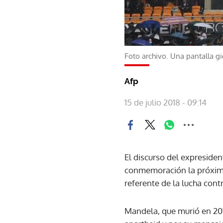
Foto archivo. Una pantalla g
Afp
15 de julio 2018 - 09:14
El discurso del expresid
conmemoración la próxima
referente de la lucha contr
Mandela, que murió en 201