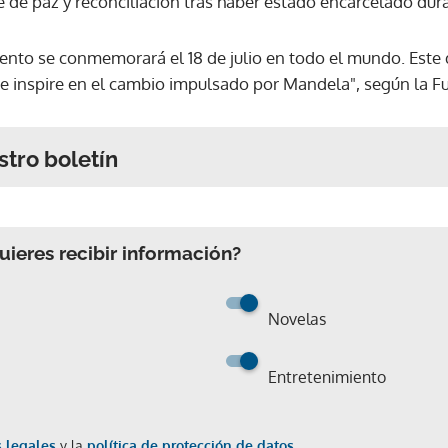
e de paz y reconciliación tras haber estado encarcelado dur
ento se conmemorará el 18 de julio en todo el mundo. Este d
 se inspire en el cambio impulsado por Mandela", según la
stro boletín
ieres recibir información?
Novelas
Entretenimiento
 legales
y la
política de protección de datos.