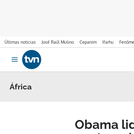
Últimas noticias
José Raúl Mulino
Cepanim
Ifarhu
Fenóme
Ir al contenido
Obrir navegació
África
Obama li