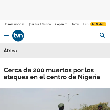
Últimas noticias
José Raúl Mulino
Cepanim
Ifarhu
Fenómeno de El Ni
EN VIVO
Ir al contenido
Obrir navegació
África
Cerca de 200 muertos por los
ataques en el centro de Nigeria