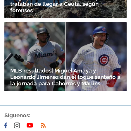
trataban de llegar a Ceuta, según
forenses
MLB resultados| Miguel Amaya y
Leonardo Jiménez dan el toque santeño a
la jornada para Cahorros y Marlins
Síguenos: