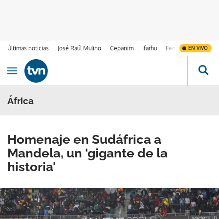
Últimas noticias
José Raúl Mulino
Cepanim
Ifarhu
Fenómeno de El Ni
EN VIVO
Ir al contenido
Obrir navegació
África
Homenaje en Sudáfrica a
Mandela, un 'gigante de la
historia'