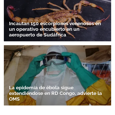
Incautan 150 escorpiones venenosos en
un operativo encubierto en un
aeropuerto de Sudáfrica
La epidemia de ébola sigue
extendiéndose en RD Congo, advierte la
OMS