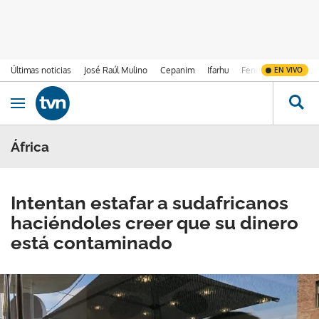
Últimas noticias
José Raúl Mulino
Cepanim
Ifarhu
Fenómeno de El Ni
EN VIVO
Ir al contenido
Obrir navegació
África
Intentan estafar a sudafricanos
haciéndoles creer que su dinero
está contaminado