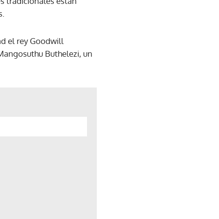
es tradicionales están
s.
ad el rey Goodwill
r Mangosuthu Buthelezi, un