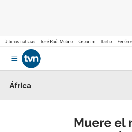
Últimas noticias
José Raúl Mulino
Cepanim
Ifarhu
Fenóme
Ir al contenido
Obrir navegació
África
Muere el 