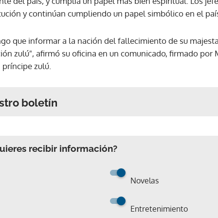
nte del país, y cumplía un papel más bien espiritual. Los jef
tución y continúan cumpliendo un papel simbólico en el paí
go que informar a la nación del fallecimiento de su majest
 nación zulú", afirmó su oficina en un comunicado, firmado po
 príncipe zulú.
stro boletín
ieres recibir información?
Novelas
Entretenimiento