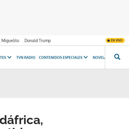
n Miguelito
Donald Trump
EN VIVO
TES
TVN RADIO
CONTENIDOS ESPECIALES
NOVELAS
PROGRAM
dáfrica,