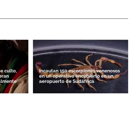
e culto,
Incautan 150 escorpiones venenosos
eran
en un operativo encubierto en un
almente
aeropuerto de Sudáfrica