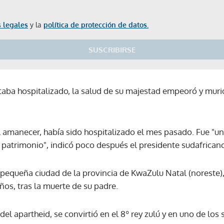
 legales
y la
política de protección de datos.
SUSCRIBIRSE
aba hospitalizado, la salud de su majestad empeoró y muri
al amanecer, había sido hospitalizado el mes pasado. Fue "u
del patrimonio", indicó poco después el presidente sudafrica
queña ciudad de la provincia de KwaZulu Natal (noreste),
años, tras la muerte de su padre.
del apartheid, se convirtió en el 8º rey zulú y en uno de los
Gracias por suscribirte a nuestro boletín.