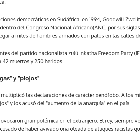
ca.
ACEPTAR
ciones democráticas en Sudáfrica, en 1994, Goodwill Zwelit
dentro del Congreso Nacional Africano(ANC, por sus siglas e
egar a miles de hombres armados con palos en las calles 
tes del partido nacionalista zulú Inkatha Freedom Party (IFP
 42 muertos y 250 heridos.
as" y "piojos"
y multiplicó las declaraciones de carácter xenófobo. A los m
jos" y los acusó del "aumento de la anarquía" en el país.
ovocaron gran polémica en el extranjero. El rey, siempre v
 acusado de haber avivado una oleada de ataques racistas qu