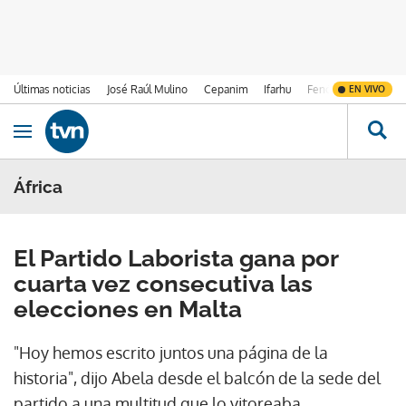
Últimas noticias
José Raúl Mulino
Cepanim
Ifarhu
Fenómeno de El Ni
EN VIVO
Ir al contenido
Obrir navegació
África
El Partido Laborista gana por
cuarta vez consecutiva las
elecciones en Malta
"Hoy hemos escrito juntos una página de la
historia", dijo Abela desde el balcón de la sede del
partido a una multitud que lo vitoreaba.